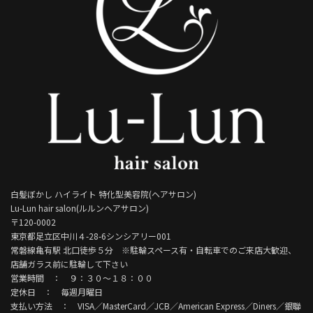
白髪ぼかし ハイライト 特化型美容院(ヘアサロン)
Lu-Lun hair salon(ルルンヘアサロン)
〒120-0002
東京都足立区中川４-28-6シンシアリー001
常磐線亀有駅 北口徒歩５分 ※駐輪スペース有・自転車でのご来店大歓迎、
店舗ガラス前に駐輪して下さい
営業時間 ： ９：３０～１８：００
定休日 ： 毎週月曜日
支払い方法 ： VISA／MasterCard／JCB／American Express／Diners／銀聯