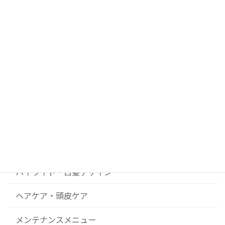
2026年7月21日
ブログカテゴリー
DIY美容院 ルルンの開業ストーリー
News
コンセプト
ハイライト・白髪デザイン
ヘアケア・頭皮ケア
メンテナンスメニュー