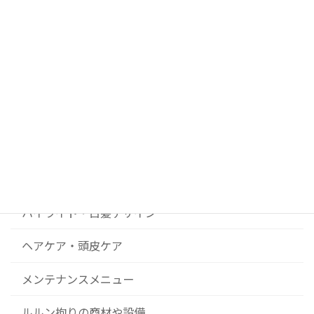
ブログカテゴリー
DIY美容院 ルルンの開業ストーリー
News
コンセプト
ハイライト・白髪デザイン
ヘアケア・頭皮ケア
メンテナンスメニュー
ルルン拘りの商材や設備