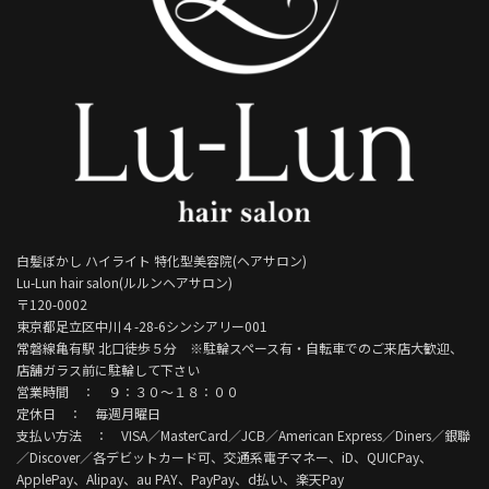
白髪ぼかし ハイライト 特化型美容院(ヘアサロン)
Lu-Lun hair salon(ルルンヘアサロン)
〒120-0002
東京都足立区中川４-28-6シンシアリー001
常磐線亀有駅 北口徒歩５分 ※駐輪スペース有・自転車でのご来店大歓迎、
店舗ガラス前に駐輪して下さい
営業時間 ： ９：３０～１８：００
定休日 ： 毎週月曜日
支払い方法 ： VISA／MasterCard／JCB／American Express／Diners／銀聯
／Discover／各デビットカード可、交通系電子マネー、iD、QUICPay、
ApplePay、Alipay、au PAY、PayPay、d払い、楽天Pay