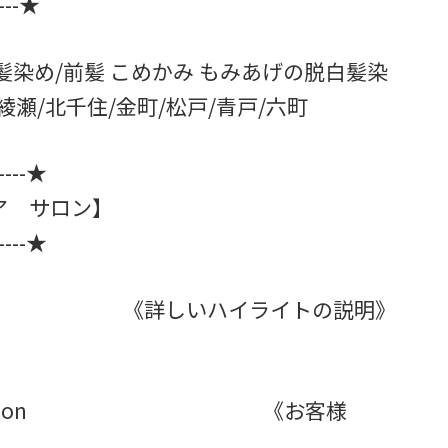
-----★
染め/前髪 こめかみ もみあげの脱白髪染
綾瀬/北千住/金町/松戸/青戸/六町
------★
 ヘア サロン】
------★
lun.com/ 《詳しいハイライトの説明》
_hair_salon 《お客様