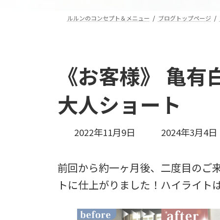
ルルンのコンセプト＆メニュー
ブログトップページ
《お客様》 亀有
大人ショート
最
2022年11月9日
2024年3月4日
終
更
前回から約一ヶ月後、二度目のご
新
日
トに仕上がりました！ハイライト
時
: