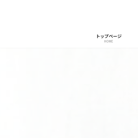
コ
ナ
ン
ビ
テ
ゲ
ン
ー
トップページ
ツ
シ
HOME
へ
ョ
ス
ン
キ
に
ッ
移
プ
動