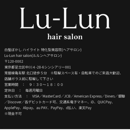
白髪ぼかし ハイライト 特化型美容院(ヘアサロン)
Lu-Lun hair salon(ルルンヘアサロン)
〒120-0002
東京都足立区中川４-28-6シンシアリー001
常磐線亀有駅 北口徒歩５分 ※駐輪スペース有・自転車でのご来店大歓迎、
店舗ガラス前に駐輪して下さい
営業時間 ： ９：３０～１８：００
定休日 ： 毎週月曜日
支払い方法 ： VISA／MasterCard／JCB／American Express／Diners／銀聯
／Discover／各デビットカード可、交通系電子マネー、iD、QUICPay、
ApplePay、Alipay、au PAY、PayPay、d払い、楽天Pay
※現金不可