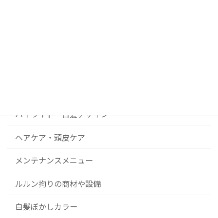
ブログカテゴリー
DIY美容院 ルルンの開業ストーリー
News
コンセプト
ハイライト・白髪デザイン
ヘアケア・頭皮ケア
メンテナンスメニュー
ルルン拘りの商材や設備
白髪ぼかしカラー