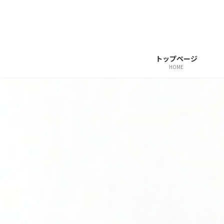
コ
ナ
ン
ビ
テ
ゲ
ン
ー
トップページ
ツ
シ
HOME
へ
ョ
ス
ン
キ
に
ッ
移
プ
動