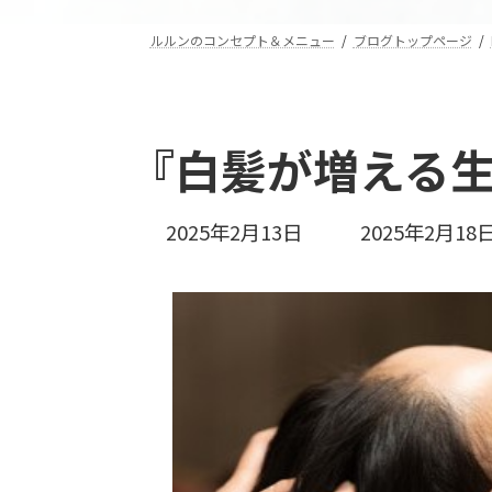
ルルンのコンセプト＆メニュー
ブログトップページ
『白髪が増える生
最
2025年2月13日
2025年2月18
終
更
新
日
時
: