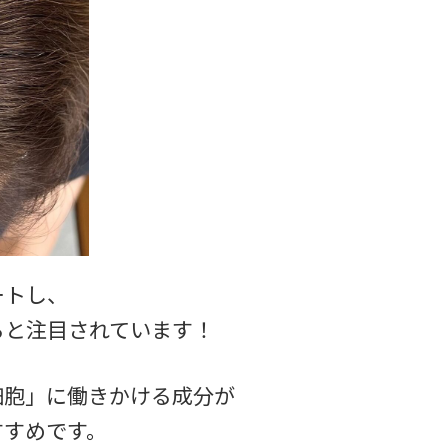
ートし、
ると注目されています！
細胞」に働きかける成分が
すすめです。