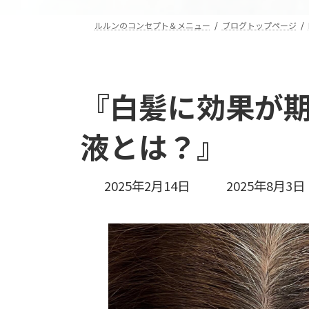
ルルンのコンセプト＆メニュー
ブログトップページ
『白髪に効果が
液とは？』
最
2025年2月14日
2025年8月3日
終
更
新
日
時
: