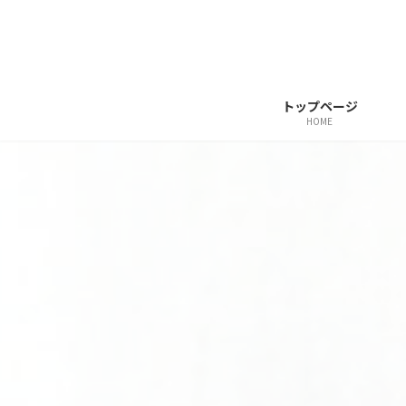
コ
ナ
ン
ビ
テ
ゲ
ン
ー
トップページ
ツ
シ
HOME
へ
ョ
ス
ン
キ
に
ッ
移
プ
動