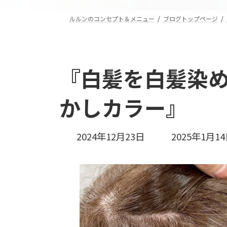
ルルンのコンセプト＆メニュー
ブログトップページ
『白髪を白髪染め
かしカラー』
最
2024年12月23日
2025年1月1
終
更
新
日
時
: