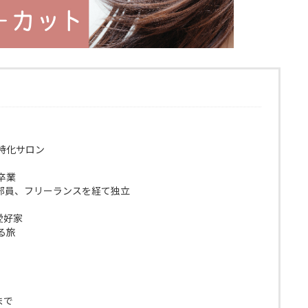
特化サロン
卒業
部員、フリーランスを経て独立
愛好家
る旅
まで