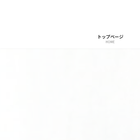
コ
ナ
ン
ビ
テ
ゲ
ン
ー
トップページ
ツ
シ
HOME
へ
ョ
ス
ン
キ
に
ッ
移
プ
動