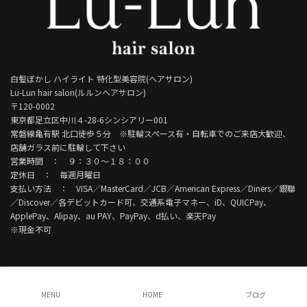
白髪ぼかし ハイライト 特化型美容院(ヘアサロン)
Lu-Lun hair salon(ルルンヘアサロン)
〒120-0002
東京都足立区中川４-28-6シンシアリー001
常磐線亀有駅 北口徒歩５分 ※駐輪スペース有・自転車でのご来店大歓迎、
店舗ガラス前に駐輪して下さい
営業時間 ： ９：３０～１８：００
定休日 ： 毎週月曜日
支払い方法 ： VISA／MasterCard／JCB／American Express／Diners／銀聯
／Discover／各デビットカード可、交通系電子マネー、iD、QUICPay、
ApplePay、Alipay、au PAY、PayPay、d払い、楽天Pay
※現金不可
Copyright © Lu-Lun hair salon. All Rights Reserved.
MENU
HOME
ブログ