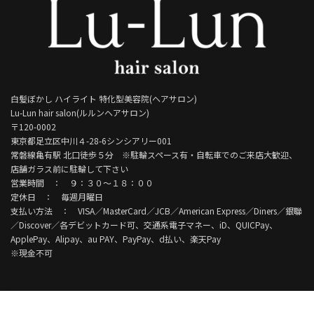
白髪ぼかし ハイライト 特化型美容院(ヘアサロン)
Lu-Lun hair salon(ルルンヘアサロン)
〒120-0002
東京都足立区中川４-28-6シンシアリー001
常磐線亀有駅 北口徒歩５分 ※駐輪スペース有・自転車でのご来店大歓迎、
店舗ガラス前に駐輪して下さい
営業時間 ： ９：３０～１８：００
定休日 ： 毎週月曜日
支払い方法 ： VISA／MasterCard／JCB／American Express／Diners／銀聯
／Discover／各デビットカード可、交通系電子マネー、iD、QUICPay、
ApplePay、Alipay、au PAY、PayPay、d払い、楽天Pay
※現金不可
Copyright © Lu-Lun hair salon. All Rights Reserved.