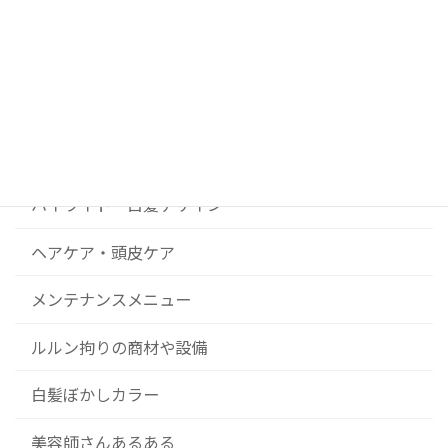
DIY美容院 ルルンの開業ストーリー
News
コンセプト
ハイライト・白髪デザイン
ヘアケア・頭皮ケア
メンテナンスメニュー
ルルン拘りの商材や設備
白髪ぼかしカラー
美容師さんあるある