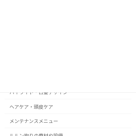
ブログカテゴリー
DIY美容院 ルルンの開業ストーリー
News
コンセプト
ハイライト・白髪デザイン
ヘアケア・頭皮ケア
メンテナンスメニュー
ルルン拘りの商材や設備