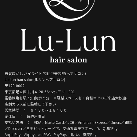
白髪ぼかし ハイライト 特化型美容院(ヘアサロン)
Lu-Lun hair salon(ルルンヘアサロン)
〒120-0002
東京都足立区中川４-28-6シンシアリー001
常磐線亀有駅 北口徒歩５分 ※駐輪スペース有・自転車でのご来店大歓迎、
店舗ガラス前に駐輪して下さい
営業時間 ： ９：３０～１８：００
定休日 ： 毎週月曜日
支払い方法 ： VISA／MasterCard／JCB／American Express／Diners／銀聯
／Discover／各デビットカード可、交通系電子マネー、iD、QUICPay、
ApplePay、Alipay、au PAY、PayPay、d払い、楽天Pay